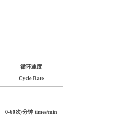
循环速度
Cycle Rate
0-60
次
/
分钟
times/min