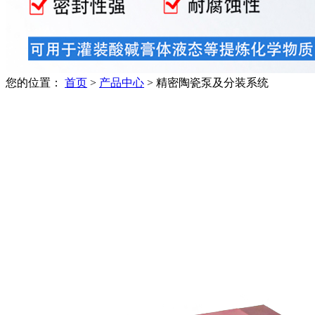
您的位置：
首页
>
产品中心
> 精密陶瓷泵及分装系统