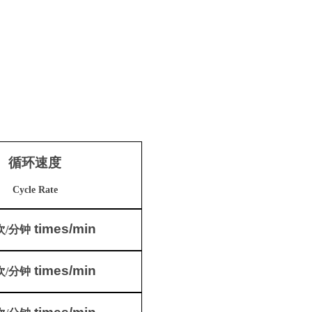
循环速度
Cycle Rate
times/min
0次/分钟
times/min
次/分钟