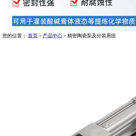
您的位置：
首页
>
产品中心
> 精密陶瓷泵及分装系统