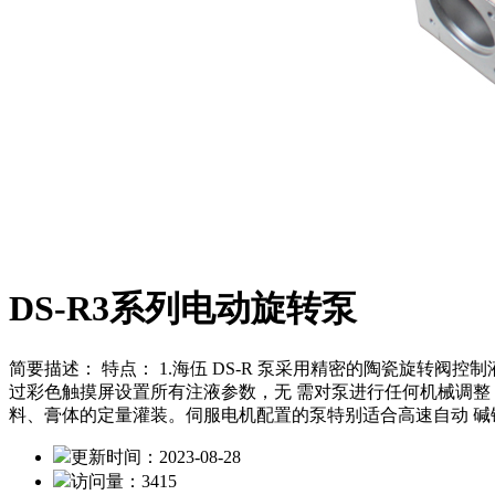
DS-R3系列电动旋转泵
简要描述：
特点： 1.海伍 DS-R 泵采用精密的陶瓷旋转
过彩色触摸屏设置所有注液参数，无 需对泵进行任何机械调整，
料、膏体的定量灌装。伺服电机配置的泵特别适合高速自动 碱锰电池
更新时间：
2023-08-28
访问量：
3415